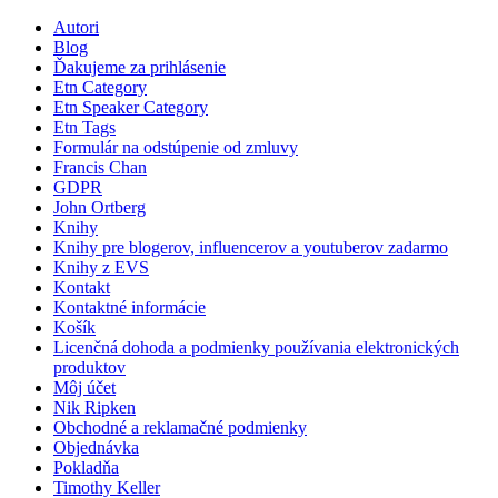
Autori
Blog
Ďakujeme za prihlásenie
Etn Category
Etn Speaker Category
Etn Tags
Formulár na odstúpenie od zmluvy
Francis Chan
GDPR
John Ortberg
Knihy
Knihy pre blogerov, influencerov a youtuberov zadarmo
Knihy z EVS
Kontakt
Kontaktné informácie
Košík
Licenčná dohoda a podmienky používania elektronických
produktov
Môj účet
Nik Ripken
Obchodné a reklamačné podmienky
Objednávka
Pokladňa
Timothy Keller