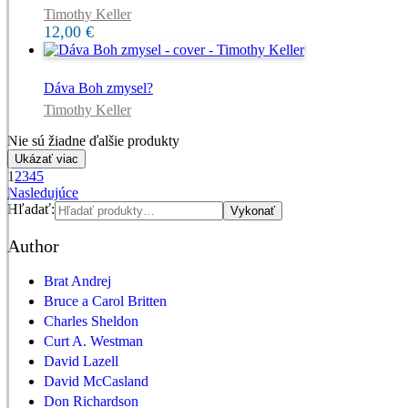
Timothy Keller
12,00
€
Dáva Boh zmysel?
Timothy Keller
Nie sú žiadne ďalšie produkty
Ukázať viac
1
2
3
4
5
Nasledujúce
Hľadať:
Vykonať
Author
Brat Andrej
Bruce a Carol Britten
Charles Sheldon
Curt A. Westman
David Lazell
David McCasland
Don Richardson