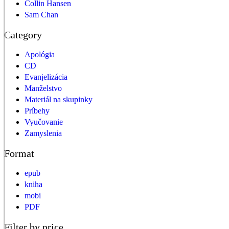
Collin Hansen
Sam Chan
Category
Apológia
CD
Evanjelizácia
Manželstvo
Materiál na skupinky
Príbehy
Vyučovanie
Zamyslenia
Format
epub
kniha
mobi
PDF
Filter by price