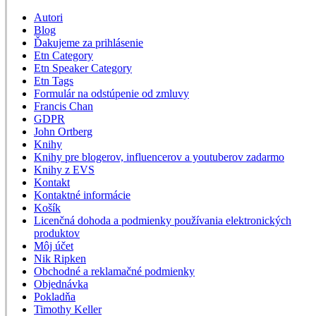
Autori
Blog
Ďakujeme za prihlásenie
Etn Category
Etn Speaker Category
Etn Tags
Formulár na odstúpenie od zmluvy
Francis Chan
GDPR
John Ortberg
Knihy
Knihy pre blogerov, influencerov a youtuberov zadarmo
Knihy z EVS
Kontakt
Kontaktné informácie
Košík
Licenčná dohoda a podmienky používania elektronických
produktov
Môj účet
Nik Ripken
Obchodné a reklamačné podmienky
Objednávka
Pokladňa
Timothy Keller