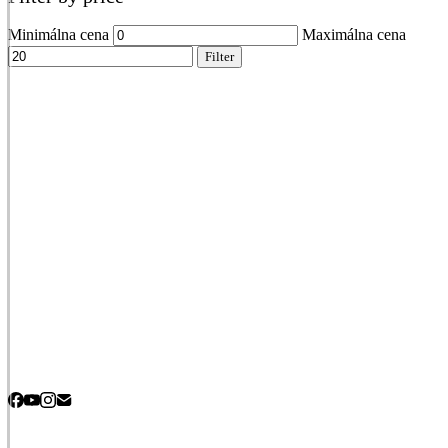
Minimálna cena
Maximálna cena
Filter
EVS – Slovenské evanjelizačné stredisko
Legionárska 4
811 07 Bratislava
Tel.: 0911 784 800
e-mail: evs@evs.sk
Obchodné a reklamačné podmienky
Formulár na odstúpenie od zmluvy
Licenčná dohoda a podmienky používania elektronických
produktov
O nás
Kontaktné informácie
Webstránku prevádzkuje
Slovenské evanjelizačné stredisko