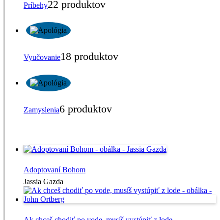
22 produktov
Príbehy
18 produktov
Vyučovanie
6 produktov
Zamyslenia
Adoptovaní­ Bohom
Jassia Gazda
Ak chceš chodiť po vode, musíš vystúpiť z lode